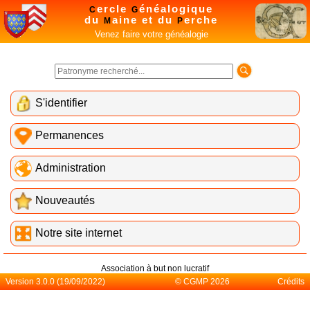
ercle
énéalogique
C
G
du
aine et du
erche
M
P
Venez faire votre généalogie
S'identifier
Permanences
Administration
Nouveautés
Notre site internet
Association à but non lucratif
Version 3.0.0 (19/09/2022)
© CGMP 2026
Crédits