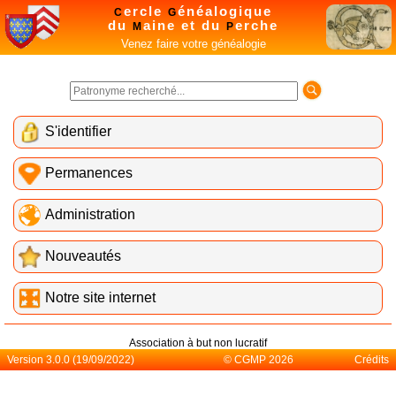
ercle
énéalogique
C
G
du
aine et du
erche
M
P
Venez faire votre généalogie
S'identifier
Permanences
Administration
Nouveautés
Notre site internet
Association à but non lucratif
Version 3.0.0 (19/09/2022)
© CGMP 2026
Crédits