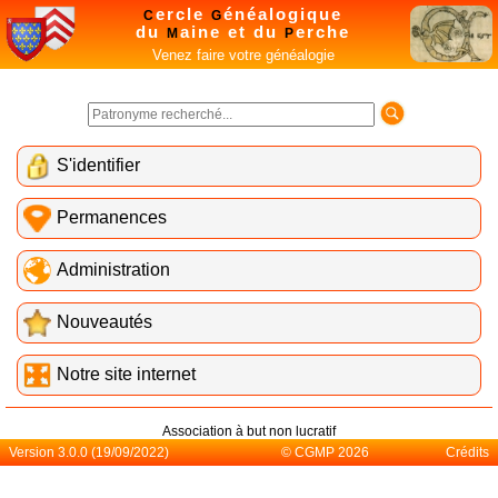
ercle
énéalogique
C
G
du
aine et du
erche
M
P
Venez faire votre généalogie
S'identifier
Permanences
Administration
Nouveautés
Notre site internet
Association à but non lucratif
Version 3.0.0 (19/09/2022)
© CGMP 2026
Crédits