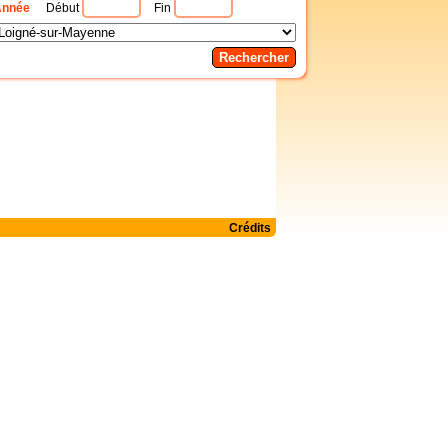
Année
Début
Fin
Crédits