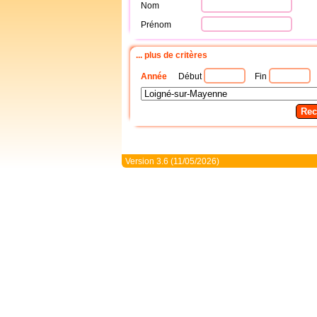
Nom
Prénom
... plus de critères
Année
Début
Fin
Version 3.6 (11/05/2026)