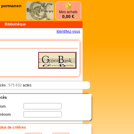
permanences d'été commencent le mercredi 1er juillet et se termine
Mes achats
0,00 €
Bibliothèque
Identifiez-vous
cès :
575 632
actes
cès
Nom
Prénom
 plus de critères