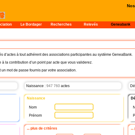
Nos 
ciation
Le Bordager
Recherches
Relevés
Geneabank
s d’actes à tout adhérent des associations participantes au système GeneaBank.
 à la contribution d’un point par acte que vous validerez.
et un mot de passe fournis par votre association.
Naissance :
947 760
actes
Dé
Naissance
Dé
Nom
Prénom
... plus de critères
...