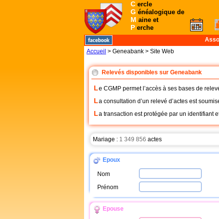
C
ercle
G
énéalogique de
M
aine et
P
erche
Asso
Accueil
> Geneabank > Site Web
Relevés disponibles sur Geneabank
L
e CGMP permet l’accès à ses bases de relevé
L
a consultation d’un relevé d’actes est soumise
L
a transaction est protégée par un identifiant 
Mariage :
1 349 856
actes
Epoux
Nom
Prénom
Epouse