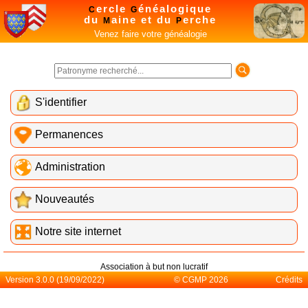
ercle
énéalogique
C
G
du
aine et du
erche
M
P
Venez faire votre généalogie
S'identifier
Permanences
Administration
Nouveautés
Notre site internet
Association à but non lucratif
Version 3.0.0 (19/09/2022)
© CGMP 2026
Crédits