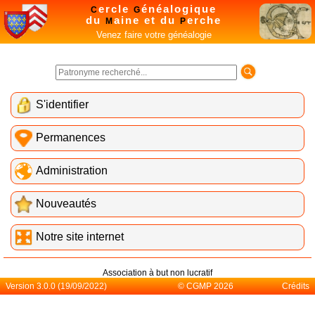
ercle
énéalogique
C
G
du
aine et du
erche
M
P
Venez faire votre généalogie
S'identifier
Permanences
Administration
Nouveautés
Notre site internet
Association à but non lucratif
Version 3.0.0 (19/09/2022)
© CGMP 2026
Crédits