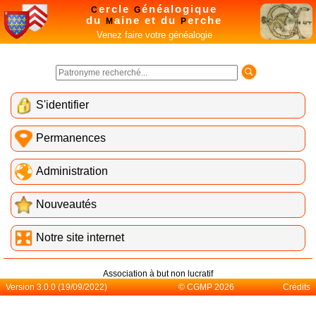
ercle
énéalogique
C
G
du
aine et du
erche
M
P
Venez faire votre généalogie
S'identifier
Permanences
Administration
Nouveautés
Notre site internet
Association à but non lucratif
Version 3.0.0 (19/09/2022)
© CGMP 2026
Crédits