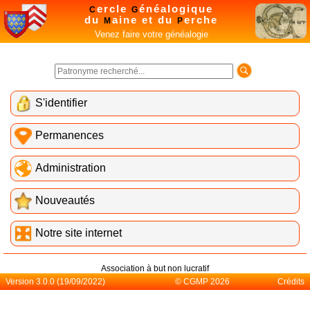
ercle
énéalogique
C
G
du
aine et du
erche
M
P
Venez faire votre généalogie
S'identifier
Permanences
Administration
Nouveautés
Notre site internet
Association à but non lucratif
Version 3.0.0 (19/09/2022)
© CGMP 2026
Crédits