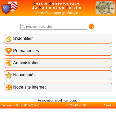
ercle
énéalogique
C
G
du
aine et du
erche
M
P
Venez faire votre généalogie
S'identifier
Permanences
Administration
Nouveautés
Notre site internet
Association à but non lucratif
Version 3.0.0 (19/09/2022)
© CGMP 2026
Crédits