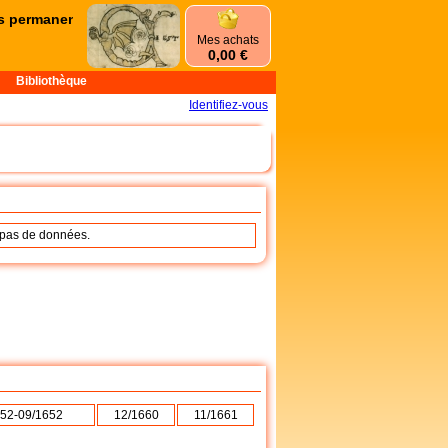
 permanences d'été commencent le mercredi 1er juillet et se termin
Mes achats
0,00 €
Bibliothèque
Identifiez-vous
a pas de données.
52-09/1652
12/1660
11/1661