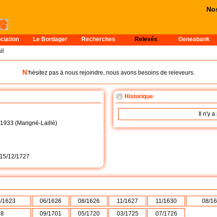
Nos
ciation
Le Bordager
Recherches
Relevés
Geneabank
il
N
'hésitez pas à nous rejoindre, nous avons besoins de releveurs.
Historique
Il n'y 
 1933 (Marigné-Laillé)
15/12/1727
0/1623
06/1626
08/1626
11/1627
11/1630
08/16
88
09/1701
05/1720
03/1725
07/1726