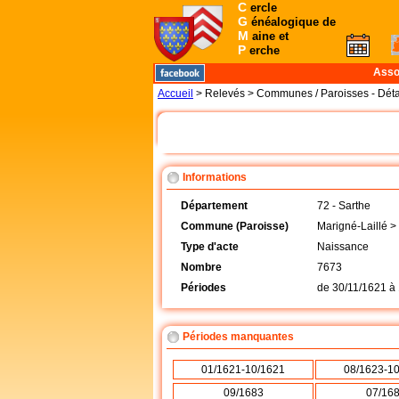
C
ercle
G
énéalogique de
M
aine et
P
erche
Asso
Accueil
> Relevés > Communes / Paroisses - Déta
Informations
Département
72 - Sarthe
Commune (Paroisse)
Marigné-Laillé >
Type d'acte
Naissance
Nombre
7673
Périodes
de
30/11/1621
à
Périodes manquantes
01/1621-10/1621
08/1623-1
09/1683
07/16