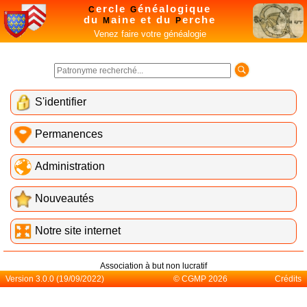
ercle
énéalogique
C
G
du
aine et du
erche
M
P
Venez faire votre généalogie
S'identifier
Permanences
Administration
Nouveautés
Notre site internet
Association à but non lucratif
Version 3.0.0 (19/09/2022)
© CGMP 2026
Crédits