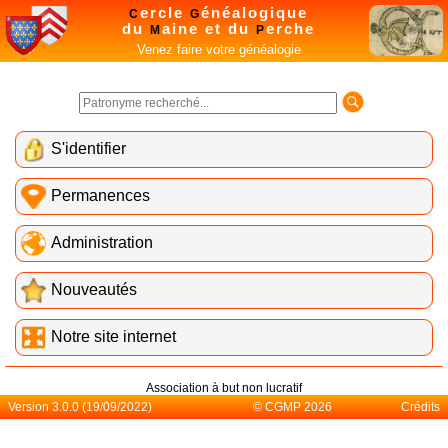
ercle
énéalogique
C
G
du
aine et du
erche
M
P
Venez faire votre généalogie
S'identifier
Permanences
Administration
Nouveautés
Notre site internet
Association à but non lucratif
Version 3.0.0 (19/09/2022)
© CGMP 2026
Crédits