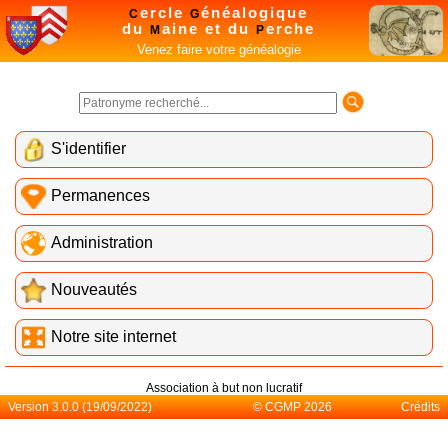
ercle
énéalogique
C
G
du
aine et du
erche
M
P
Venez faire votre généalogie
S'identifier
Permanences
Administration
Nouveautés
Notre site internet
Association à but non lucratif
Version 3.0.0 (19/09/2022)
© CGMP 2026
Crédits