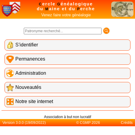
ercle
énéalogique
C
G
du
aine et du
erche
M
P
Venez faire votre généalogie
S'identifier
Permanences
Administration
Nouveautés
Notre site internet
Association à but non lucratif
Version 3.0.0 (19/09/2022)
© CGMP 2026
Crédits